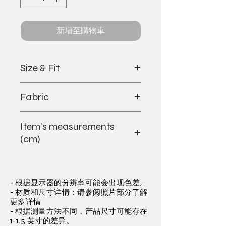
新增至購物車
Size & Fit
-Model is 175cm wearing size S
Fabric
-Regular fit
-True to size
Fabric : 48% polyester, 40% lyocell,
Item's measurements
12% nylon
(cm)
Lining: 95% polyester, 5% spandex
XS
S
M
L
- 根据显示器的分辨率可能会出现色差。
Full
44.0
46.0
48.5
51.0
- 材质和尺寸详情：请参阅照片部分了解
Chest
更多详情
- 根据测量方法不同，产品尺寸可能存在
Shoulder
31.0
32.0
33.2
34.4
1-1.5 英寸的差异。