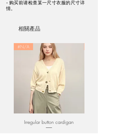
- 购买前请检查某一尺寸衣服的尺寸详
情。
Waist
33.0
35.0
37.5
40.0
Sleeves
27.5
29.0
30.5
32.0
相關產品
from
center
back
#N/A
#N/A
Body
89.4
91.0
92.8
94.6
Vest
XS
S
M
L
Chest
40.0
42.0
44.5
47.0
Body
75.0
76.0
77.2
78.4
Irregular button cardigan
Asymmetric collar ponte