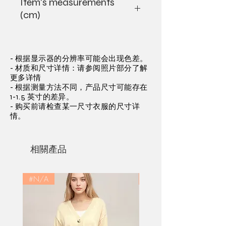
Item's measurements
(cm)
XS
S
M
- 根据显示器的分辨率可能会出现色差。
Chest
33.0
35.0
37.5
- 材质和尺寸详情：请参阅照片部分了解
更多详情
Shoulder
33.0
34.0
35.0
- 根据测量方法不同，产品尺寸可能存在
1-1.5 英寸的差异。
Sleeves
18.0
19.0
20.0
- 购买前请检查某一尺寸衣服的尺寸详
情。
from
center
back
相關產品
Body
49.0
50.0
52.0
#N/A
#N/A
Back
46.0
47.0
49.0
Body