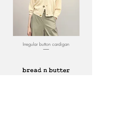
Irregular button cardigan
Asymmetric collar ponte
关于我们
客户服务
送货和运输
支付
换货与退货
条款和条件
隐私政策