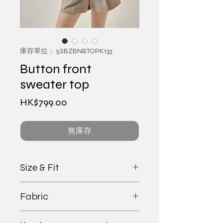
庫存單位： 5SBZBNBTOPK133
Button front
sweater top
價
HK$799.00
格
無庫存
Size & Fit
-Model is 175cm wearing size S
Fabric
-Regular fit
-True to size
Fabric: 72% viscose, 28% polyester