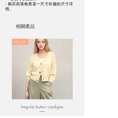
Sleeves
22.5
24.0
25.5
27.0
- 购买前请检查某一尺寸衣服的尺寸详
情。
from
center
back
相關產品
Body
49.4
51.0
52.8
54.6
#N/A
#N/A
Irregular button cardigan
Asymmetric collar ponte