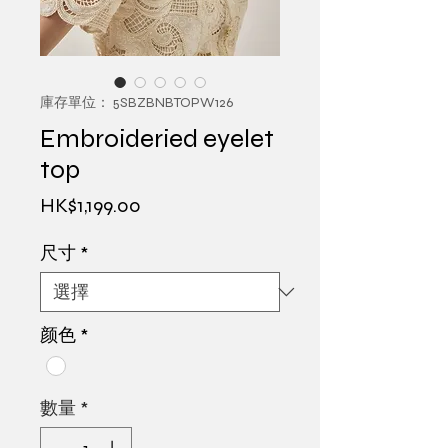
庫存單位： 5SBZBNBTOPW126
Embroideried eyelet
top
價
HK$1,199.00
格
尺寸
*
颜色
*
數量
*