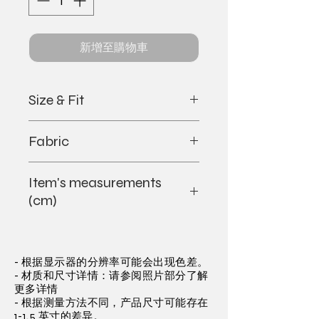
新增至購物車
Size & Fit
-Model is 175cm wearing size S
Fabric
-Regular fit
-True to size
Fabric : 100% cotton
Item's measurements
Lining: 97% polyester fiber, 3%
(cm)
spandex
XS
S
M
L
- 根据显示器的分辨率可能会出现色差。
Chest
45.0
47.0
49.5
52.0
- 材质和尺寸详情：请参阅照片部分了解
更多详情
Shoulder
36.0
37.0
38.2
39.4
- 根据测量方法不同，产品尺寸可能存在
1-1.5 英寸的差异。