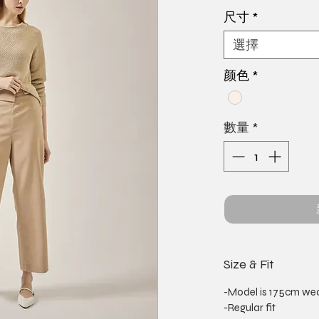
格
尺寸
*
選擇
颜色
*
數量
*
Size & Fit
-Model is 175cm wea
-Regular fit