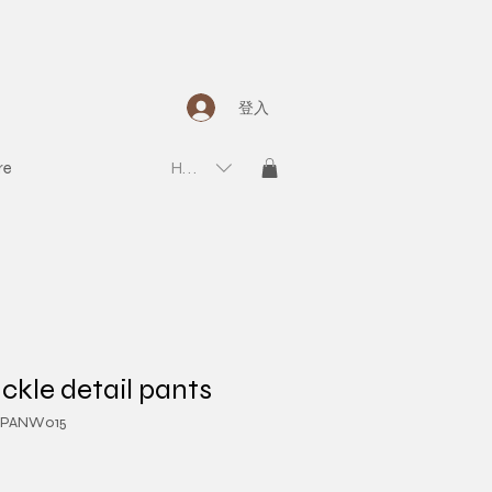
登入
re
HKD (HK$)
ckle detail pants
PANW015