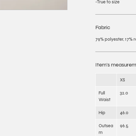
-True to size
Fabric
79% polyester, 17% 
Item's measurem
XS
Full
32.0
Waist
Hip
46.0
Outsea
96.5
m