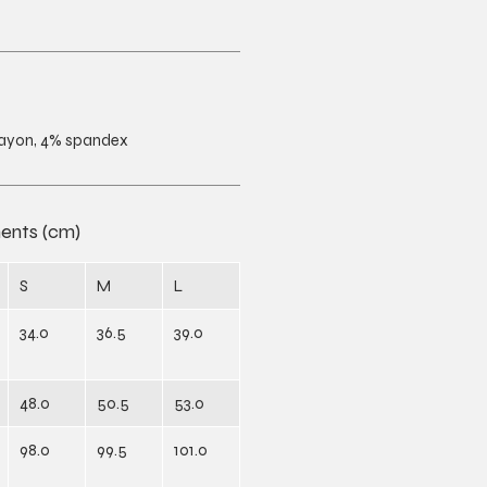
rayon, 4% spandex
ents (cm)
S
M
L
34.0
36.5
39.0
48.0
50.5
53.0
98.0
99.5
101.0